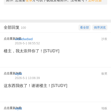
附件:
您需要
登录
才可以下载或查看附件。没有账号？
立即注册
全部回复
看全部
倒序浏览
100
点击重新加载
wdwdwdwd
沙发
2026-5-1 08:55:52
楼主，我太崇拜你了！[STUDY]
点击重新加载
wybt
板凳
2026-5-1 13:06:39
这东西我收了！谢谢楼主！[STUDY]
点击重新加载
wybt
地板