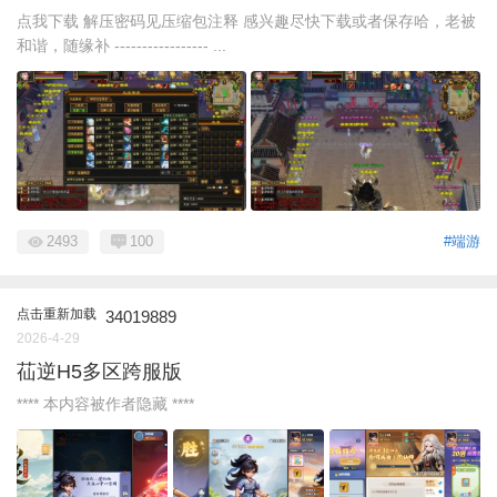
点我下载 解压密码见压缩包注释 感兴趣尽快下载或者保存哈，老被
和谐，随缘补 ----------------- ...
2493
100
#端游
点击重新加载
34019889
2026-4-29
苮逆H5多区跨服版
**** 本内容被作者隐藏 ****