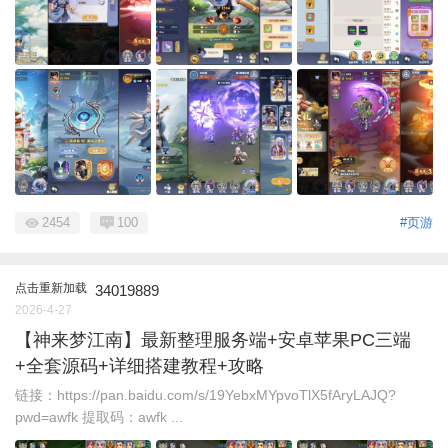
2454
100
#页游
点击重新加载
34019889
2026-4-27
【神来梦江南】最新整理服务端+安卓苹果PC三端
+全套源码+详细搭建教程+攻略
链接：https://pan.baidu.com/s/19YebxMYpvoTlX5fAryLAJQ?
pwd=awfk 提取码：awfk ...