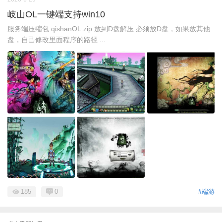
岐山OL一键端支持win10
服务端压缩包 qishanOL.zip 放到D盘解压 必须放D盘，如果放其他
盘，自己修改里面程序的路径 ...
185
0
#端游