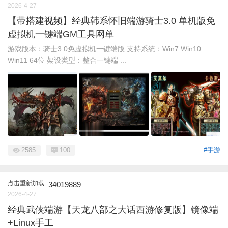
2026-4-27
【带搭建视频】经典韩系怀旧端游骑士3.0 单机版免
虚拟机一键端GM工具网单
游戏版本：骑士3.0免虚拟机一键端版 支持系统：Win7 Win10
Win11 64位 架设类型：整合一键端 ...
2585
100
#手游
点击重新加载
34019889
2026-4-27
经典武侠端游【天龙八部之大话西游修复版】镜像端
+Linux手工