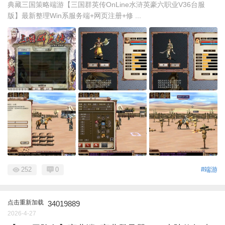
典藏三国策略端游【三国群英传OnLine水浒英豪六职业V36台服
版】最新整理Win系服务端+网页注册+修 ...
252
0
#端游
点击重新加载
34019889
2026-4-27