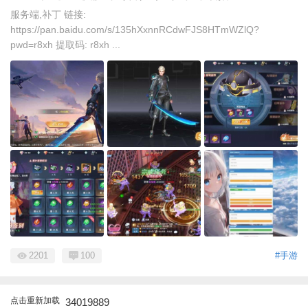
服务端,补丁 链接:
https://pan.baidu.com/s/135hXxnnRCdwFJS8HTmWZlQ?
pwd=r8xh 提取码: r8xh ...
2201
100
#手游
点击重新加载
34019889