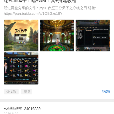
端+Linux手工端+GM工具+搭建教程
通过网盘分享的文件：jzyu_赤壁三分天下之夺魄之刃 链接:
https://pan.baidu.com/s/1OBGxs18Y ...
245
0
#端游
点击重新加载
34019889
2026-6-29