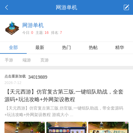
网游单机
网游单机
今日:
0
主题:
16
排名:
7
全部
最新
热门
热帖
精华
手游
端游
页游
点击重新加载
34019889
2026-7-12
【天元西游】仿官复古第三版,一键组队助战，全套
源码+玩法攻略+外网架设教程
【天元西游】仿官复古第三版,仿官版,一键组队助战，带全套源码
+玩法攻略+外网架设教程 游戏大小 ...