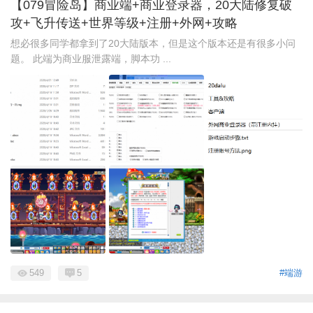
【079冒险岛】商业端+商业登录器，20大陆修复破
攻+飞升传送+世界等级+注册+外网+攻略
想必很多同学都拿到了20大陆版本，但是这个版本还是有很多小问
题。 此端为商业服泄露端，脚本功 ...
549
5
#端游