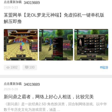
点击重新加载
34019889
2026-5-23
某盟网单【龙OL梦龙元神端】免虚拟机一键单机版
解压即撸
1902
100
#端游
点击重新加载
34019889
2026-5-28
新问鼎之霸者，网络上好心人相送，比较完美
《新问鼎》是一款经典2.5D 角色扮演类，回合制网络游戏。以中华
数千年历史文化为游戏背景，涵盖 ...