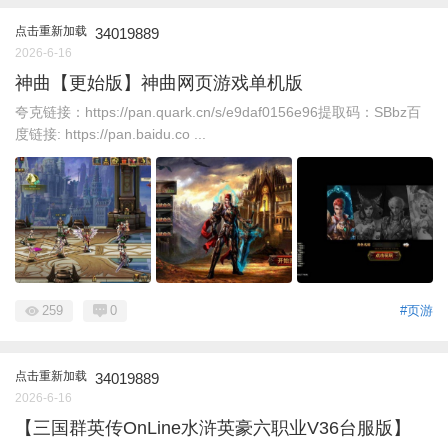
点击重新加载
34019889
2026-6-16
神曲【更始版】神曲网页游戏单机版
夸克链接：https://pan.quark.cn/s/e9daf0156e96提取码：SBbz百
度链接: https://pan.baidu.co ...
259
0
#页游
点击重新加载
34019889
2026-6-16
【三国群英传OnLine水浒英豪六职业V36台服版】