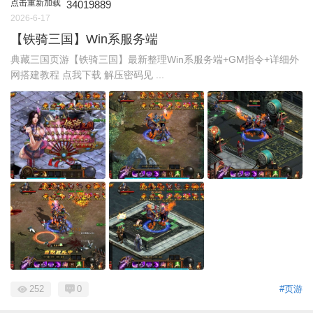
点击重新加载
34019889
2026-6-17
【铁骑三国】Win系服务端
典藏三国页游【铁骑三国】最新整理Win系服务端+GM指令+详细外
网搭建教程 点我下载 解压密码见 ...
252
0
#页游