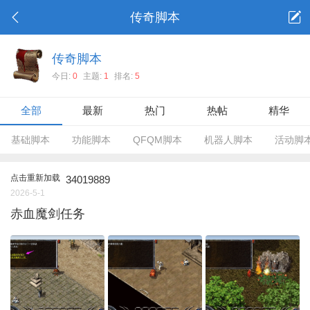
传奇脚本
传奇脚本
今日:
0
主题:
1
排名:
5
全部
最新
热门
热帖
精华
基础脚本
功能脚本
QFQM脚本
机器人脚本
活动脚
点击重新加载
34019889
2026-5-1
赤血魔剑任务