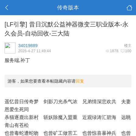
传奇版本
[LF引擎]
昔日沉默公益神器微变三职业版本-永
久会员-自动回收-三大陆
34019889
楼主
2026-4-27 11:49:44
1878
100
服务端,补丁
游客，如果您要查看本帖隐藏内容请
回复
遥忆昔日传奇梦 剑影刀光杀气浓 兄弟情深悲欢共 夫妻
恩爱生死同
杀猫逐鹿出新村 斩妖除魔入盟重 近观绿涛汇碧海 远眺
青山有苍松
也曾毒蛇遭蛇吻 也曾矿工做苦工 也曾惊喜暴神兵 也曾