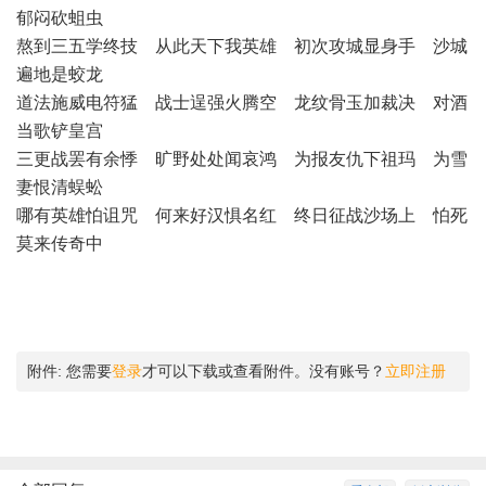
郁闷砍蛆虫
熬到三五学终技 从此天下我英雄 初次攻城显身手 沙城
遍地是蛟龙
道法施威电符猛 战士逞强火腾空 龙纹骨玉加裁决 对酒
当歌铲皇宫
三更战罢有余悸 旷野处处闻哀鸿 为报友仇下祖玛 为雪
妻恨清蜈蚣
哪有英雄怕诅咒 何来好汉惧名红 终日征战沙场上 怕死
莫来传奇中
附件:
您需要
登录
才可以下载或查看附件。没有账号？
立即注册